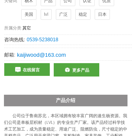
关键词:
杨木
产品
公司
认证
优质
美国
lvl
广泛
稳定
日本
所属分类:
其它
咨询热线:
0539-5238018
邮箱:
kaijiwood@163.com
在线留言
更多产品
产品介绍
公司位于鲁南苏北，本区域拥有较丰富广阔的速生杨资源。我
们公司是单板层积材（LVL）的专业生产厂家。该产品经过科学技
术工艺加工，成为质量稳定、用途广泛、阻燃防虫，尺寸稳定的中
高档产品。广泛用于房梁门窗、车船制造、家具装饰、工业配件